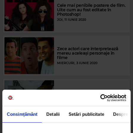
Cele mai penibile postere de film.
Uite cum au fost editate în
Photoshop!
JOI, 11 IUNIE 2020
Zece actori care interpretează
mereu aceleași personaje în
filme
MIERCURI, 3 IUNIE 2020
Ce să vezi, să citești și să asculți
cât stai închis în casă
MIERCURI, 25 MARTIE 2020
Consimțământ
Detalii
Setări publicitate
Despre