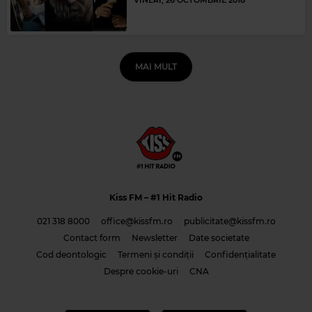
MAI MULT
Kiss FM
– #1 Hit Radio
021 318 8000
office@kissfm.ro
publicitate@kissfm.ro
Contact form
Newsletter
Date societate
Cod deontologic
Termeni și condiții
Confidențialitate
Despre cookie-uri
CNA