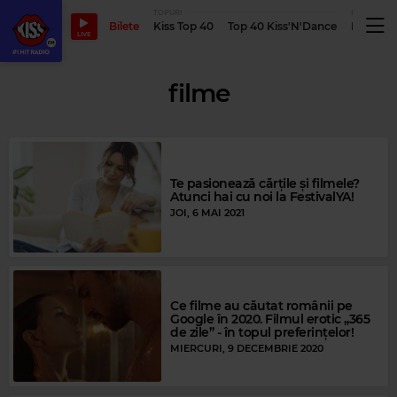
TOPURI
PODCASTUR
Bilete
Kiss Top 40
Top 40 Kiss'N'Dance
Podcastu
LIVE
filme
Te pasionează cărțile și filmele?
Atunci hai cu noi la FestivalYA!
JOI, 6 MAI 2021
Ce filme au căutat românii pe
Google în 2020. Filmul erotic „365
de zile” - în topul preferințelor!
MIERCURI, 9 DECEMBRIE 2020