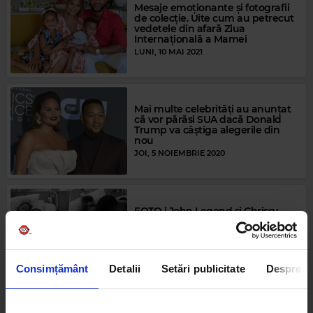
Mesaje emoționante și fotografii
de colecție. Uite cum au petrecut
vedetele din afară Ziua
Internațională a Mamei
LUNI, 10 MAI 2021
Mai multe celebrități au anunțat
că vor părăsi SUA dacă Donald
Trump va câștiga alegerile din
nou
JOI, 5 NOIEMBRIE 2020
FOTO | John Legend și Chrissy
Teigen, sfâșiați de durere. Soția
artistului a pierdut cea de-a treia
sarcină
JOI, 1 OCTOMBRIE 2020
Consimțământ
Detalii
Setări publicitate
Despre
Lady Gaga organizează un