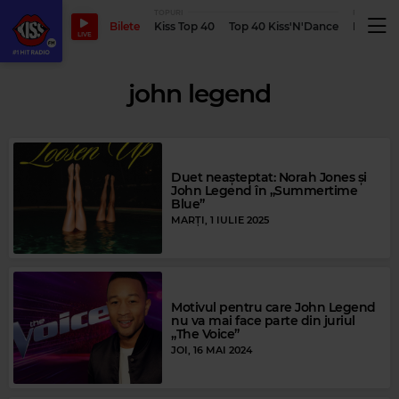
TOPURI
PODCASTUR
Bilete
Kiss Top 40
Top 40 Kiss'N'Dance
Podcastu
LIVE
john legend
Duet neașteptat: Norah Jones și
John Legend în „Summertime
Blue”
MARȚI, 1 IULIE 2025
Motivul pentru care John Legend
nu va mai face parte din juriul
„The Voice”
JOI, 16 MAI 2024