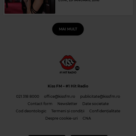
MAI MULT
Kiss FM
– #1 Hit Radio
021 318 8000
office@kissfm.ro
publicitate@kissfm.ro
Contact form
Newsletter
Date societate
Cod deontologic
Termeni și condiții
Confidențialitate
Despre cookie-uri
CNA